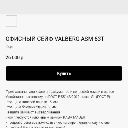
ОФИСНЫЙ СЕЙФ VALBERG ASM 63T
Форт
26 000
р.
Купить
Предназначен для хранения документов и ценностей дома и в офисе.
Устойчивость к взлому по ГОСТ Р 55148-2012: класс S1 (ГОСТ Р).
- толщина лицевой панели - 5 мм
- толщина боковых стенок - 2 мм
- защита замка от высверливания
- комплектуются ключевым замком KABA MAUER
- предусмотрена возможность анкерного крепления к полу и стене
(анкерный болт в комплект не входит)