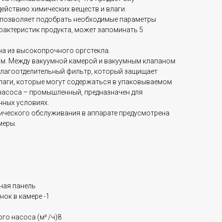
ействию химических веществ и влаги.
 позволяет подобрать необходимые параметры
рактеристик продукта, может запоминать 5
а из высокопрочного оргстекла.
мм. Между вакуумной камерой и вакуумным клапаном
влагоотделительный фильтр, который защищает
влаги, которые могут содержаться в упаковываемом
 насоса – промышленный, предназначен для
нных условиях.
нического обслуживания в аппарате предусмотрена
меры.
ная панель
ок в камере -1
5
го насоса (м³ /ч)8