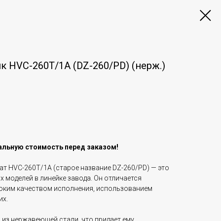
 HVC-260T/1A (DZ-260/PD) (нерж.)
альную стоимость перед заказом!
т HVC-260T/1A (старое название DZ-260/PD) — это
 моделей в линейке завода. Он отличается
оким качеством исполнения, использованием
их.
из нержавеющей стали, что придает ему