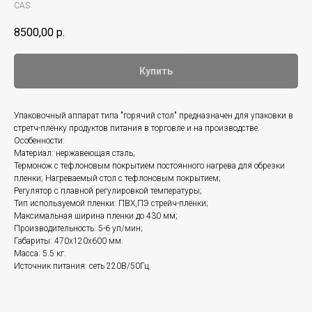
CAS
8500,00
р.
Купить
Упаковочный аппарат типа "горячий стол" предназначен для упаковки в
стретч-плёнку продуктов питания в торговле и на производстве.
Особенности:
Материал: нержавеющая сталь;
Термонож с тефлоновым покрытием постоянного нагрева для обрезки
пленки; Нагреваемый стол с тефлоновым покрытием;
Регулятор с плавной регулировкой температуры;
Тип используемой пленки: ПВХ,ПЭ стрейч-плёнки;
Максимальная ширина пленки до 430 мм;
Производительность: 5-6 уп/мин;
Габариты: 470х120х600 мм.
Масса: 5.5 кг.
Источник питания: сеть 220В/50Гц.