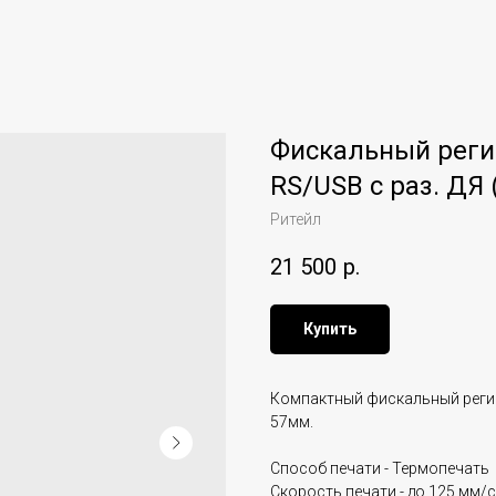
Фискальный реги
RS/USB с раз. ДЯ
Ритейл
21 500
р.
Купить
Компактный фискальный реги
57мм.
Способ печати - Термопечать
Скорость печати - до 125 мм/с