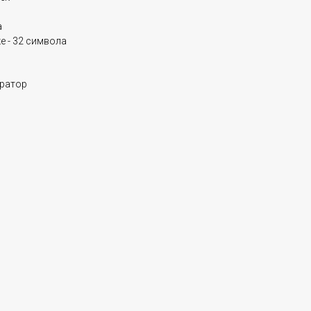
а
е - 32 символа
тратор