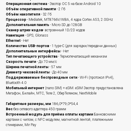
Операционная система
- Эвотор ОС 5 на базе Android 10
Объём оперативной памяти
- 2 Гб
Объём накопителя
- 32 Гб
Процессор
- Mediatek, MT8766V/WBA, 4 ядра Cortex A53, 2.0GHz
Дополнительная память
- Micro SD до 128GB
Сканер штрих-кодов
- встроенный 1D/2D кодов
Навигация
- GPS, Glonass
Ethernet
- Нет
Количество USB-портов
- 1 type-C (для зарядки/передачи данных)
Дополнительные интерфейсы
- Нет
Тип печатающего устройства
- Термопечатающий механизм
Скорость печати
- До 70 мм/с
Ширина печатной ленты
- 57 мм
Диаметр чековой ленты
- До 40 мм
Поддерживаемые беспроводные сети
- Wi-Fi (протокол IPv4),
Bluetooth 4.0
Мобильный интернет
(nano SIM) + eSIM. eSIM Эвотор предустановлена
Мегафон, Билайн, МТС, Теле 2, СберТелеком, NextMobile
Габаритные размеры, мм
186,0*79,0*54,4
Вес
без сетевого адаптера 450 грамм
Встроенный модуль для приёма оплаты картами
Банковскими
картами с чипом, с NFC модулем, магнитной лентой, платежными
стикерами, Mir Pay