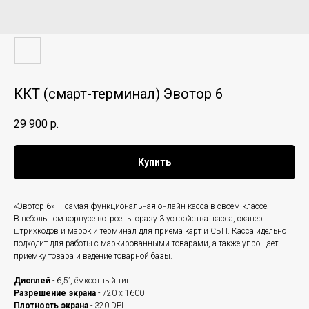
ККТ (смарт-терминал) Эвотор 6
29 900
р.
Купить
«Эвотор 6» — самая функциональная онлайн-касса в своем классе.
В небольшом корпусе встроены сразу 3 устройства: касса, сканер
штрихкодов и марок и терминал для приёма карт и СБП. Касса идельно
подходит для работы с маркированными товарами, а также упрощает
приемку товара и ведение товарной базы.
Дисплей
- 6,5”, ёмкостный тип
Разрешение экрана
- 720 x 1600
Плотность экрана
- 320 DPI