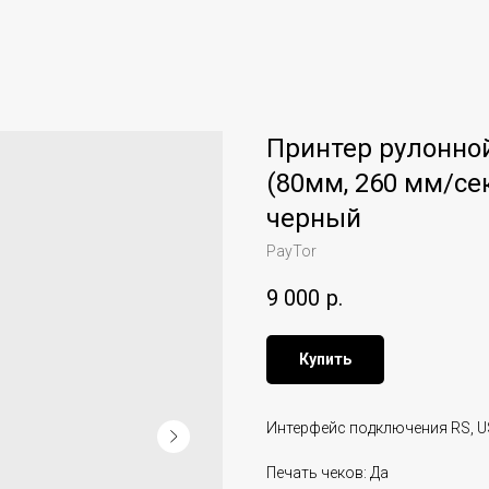
Принтер рулонной
(80мм, 260 мм/се
черный
PayTor
9 000
р.
Купить
Интерфейс подключения RS, USB
Печать чеков: Да