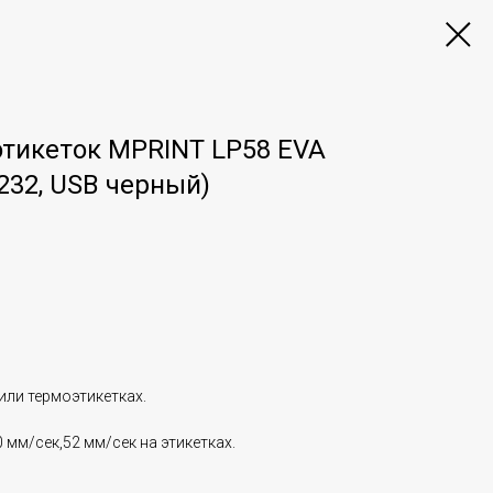
этикеток MPRINT LP58 EVA
S232, USB черный)
или термоэтикетках.
 мм/сек,52 мм/сек на этикетках.