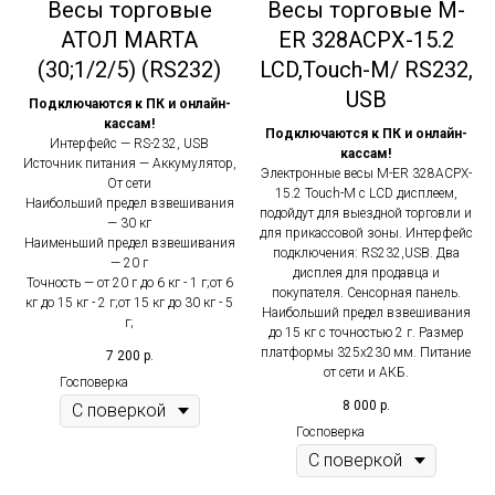
Весы торговые
Весы торговые M-
АТОЛ MARTA
ER 328АСРХ-15.2
(30;1/2/5) (RS232)
LCD,Touch-M/ RS232,
USB
Подключаются к ПК и онлайн-
кассам!
Подключаются к ПК и онлайн-
Интерфейс — RS-232, USB
кассам!
Источник питания — Аккумулятор,
Электронные весы M-ER 328ACPX-
От сети
15.2 Touch-M с LCD дисплеем,
Наибольший предел взвешивания
подойдут для выездной торговли и
— 30 кг
для прикассовой зоны. Интерфейс
Наименьший предел взвешивания
подключения: RS232,USB. Два
— 20 г
дисплея для продавца и
Точность — от 20 г до 6 кг - 1 г;от 6
покупателя. Сенсорная панель.
кг до 15 кг - 2 г;от 15 кг до 30 кг - 5
Наибольший предел взвешивания
г;
до 15 кг с точностью 2 г. Размер
платформы 325х230 мм. Питание
7 200
р.
от сети и АКБ.
Госповерка
8 000
р.
Госповерка