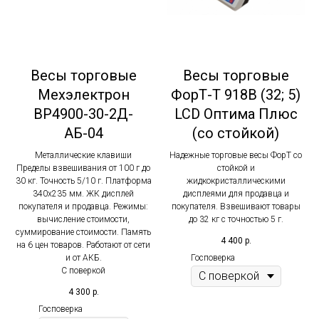
Весы торговые
Весы торговые
Мехэлектрон
ФорТ-Т 918B (32; 5)
ВР4900-30-2Д-
LCD Оптима Плюс
АБ-04
(со стойкой)
Металлические клавиши
Надежные торговые весы ФорТ со
Пределы взвешивания от 100 г до
стойкой и
30 кг. Точность 5/10 г. Платформа
жидкокристаллическими
340х235 мм . ЖК дисплей
дисплеями для продавца и
покупателя и продавца. Режимы:
покупателя. Взвешивают товары
вычисление стоимости,
до 32 кг с точностью 5 г.
суммирование стоимости. Память
4 400
р.
на 6 цен товаров. Работают от сети
Госповерка
и от АКБ.
С поверкой
4 300
р.
Госповерка