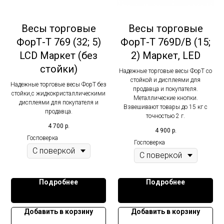
Весы торговые
Весы торговые
ФорТ-Т 769 (32; 5)
ФорТ-Т 769D/В (15;
LCD Маркет (без
2) Маркет, LED
стойки)
Надежные торговые весы ФорТ со
стойкой и дисплеями для
Надежные торговые весы ФорТ без
продавца и покупателя.
стойки,с жидкокристаллическими
Металлические кнопки.
дисплеями для покупателя и
Взвешивают товары до 15 кг с
продавца.
точностью 2 г.
4 700
р.
4 900
р.
Госповерка
Госповерка
Подробнее
Подробнее
Добавить в корзину
Добавить в корзину