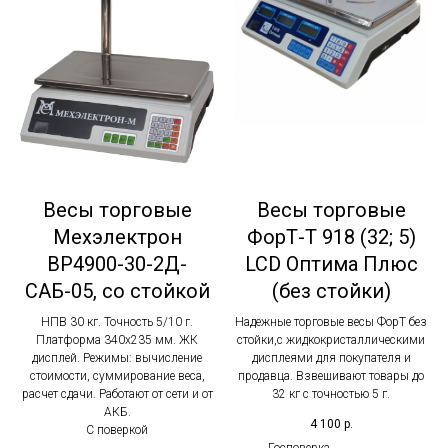
Весы торговые
Весы торговые
Мехэлектрон
ФорТ-Т 918 (32; 5)
ВР4900-30-2Д-
LCD Оптима Плюс
САБ-05, со стойкой
(без стойки)
НПВ 30 кг. Точность 5/10 г.
Надежные торговые весы ФорТ без
Платформа 340х235 мм. ЖК
стойки,с жидкокристаллическими
дисплей. Режимы: вычисление
дисплеями для покупателя и
стоимости, суммирование веса,
продавца. Взвешивают товары до
расчет сдачи. Работают от сети и от
32 кг с точностью 5 г.
АКБ.
4 100
р.
С поверкой
Госповерка