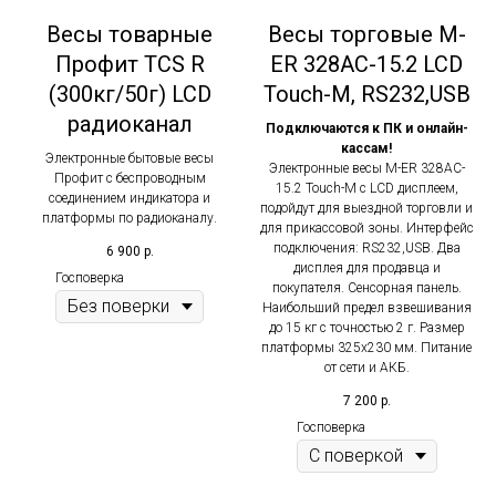
Весы товарные
Весы торговые M-
Профит TCS R
ER 328AC-15.2 LCD
(300кг/50г) LCD
Touch-M, RS232,USB
радиоканал
Подключаются к ПК и онлайн-
кассам!
Электронные бытовые весы
Электронные весы M-ER 328AC-
Профит с беспроводным
15.2 Touch-M с LCD дисплеем,
соединением индикатора и
подойдут для выездной торговли и
платформы по радиоканалу.
для прикассовой зоны. Интерфейс
подключения: RS232,USB. Два
6 900
р.
дисплея для продавца и
Госповерка
покупателя. Сенсорная панель.
Наибольший предел взвешивания
до 15 кг с точностью 2 г. Размер
платформы 325х230 мм. Питание
от сети и АКБ.
7 200
р.
Госповерка