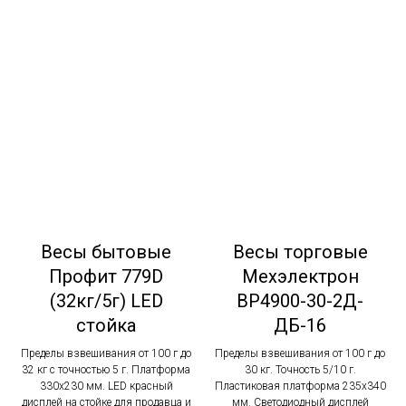
Весы бытовые
Весы торговые
Профит 779D
Мехэлектрон
(32кг/5г) LED
ВР4900-30-2Д-
стойка
ДБ-16
Пределы взвешивания от 100 г до
Пределы взвешивания от 100 г до
32 кг с точностью 5 г. Платформа
30 кг. Точность 5/10 г.
330х230 мм. LED красный
Пластиковая платформа 235х340
дисплей на стойке для продавца и
мм . Светодиодный дисплей