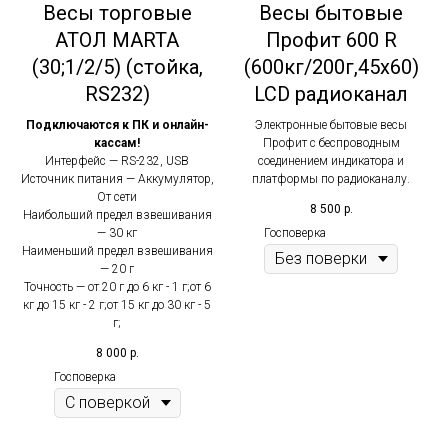
Весы торговые
Весы бытовые
АТОЛ MARTA
Профит 600 R
(30;1/2/5) (стойка,
(600кг/200г,45x60)
RS232)
LCD радиоканал
Подключаются к ПК и онлайн-
Электронные бытовые весы
кассам!
Профит с беспроводным
Интерфейс — RS-232, USB
соединением индикатора и
Источник питания — Аккумулятор,
платформы по радиоканалу.
От сети
8 500
р.
Наибольший предел взвешивания
Госповерка
— 30 кг
Наименьший предел взвешивания
— 20 г
Точность — от 20 г до 6 кг - 1 г;от 6
кг до 15 кг - 2 г;от 15 кг до 30 кг - 5
г;
8 000
р.
Госповерка