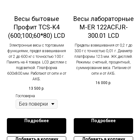
Весы бытовые
Весы лабораторные
Профит TCS-K4
M-ER 122ACFJR-
(600;100;60*80) LCD
300.01 LCD
Электронные весы с торговыми
Пределы взвешивания от 0,2 г до
функциями, предел взвешивания
300 г с точностью 0,01 г. Диаметр
от 2 до 600 кг с точностью 100 г.
платформы 123 мм. ЖК дисплей.
Память на 4 товара. LCD дисплеи с
Режимы: счетный, процентный,
подсветкой. Платформа
суммирование веса. Питание от
600х800.мм. Работают от сети и от
сети и от АКБ.
АКБ.
16 000
р.
13 500
р.
Госповерка
Подробнее
Подробнее
Добавить в корзину
Добавить в корзину