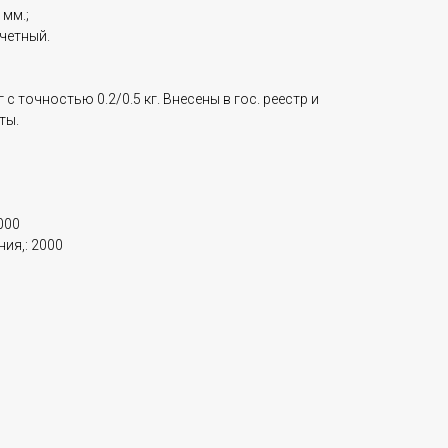
мм.;
четный.
с точностью 0.2/0.5 кг. Внесены в гос. реестр и
ты.
000
ия,: 2000