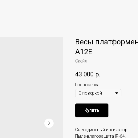
Весы платформен
А12Е
Скейл
43 000
р.
Госповерка
Купить
Светодиодный индикатор.
Пыле-влагозащита IP-64.