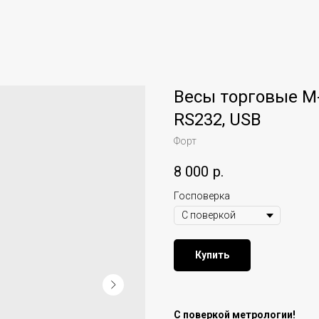
Весы торговые M-
RS232, USB
Форт
8 000
р.
Госповерка
Купить
С поверкой метрологии!