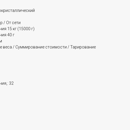
окристаллический
 / От сети
я 15 кг (15000 г)
ия 40 г
м
 веса / Суммирование стоимости / Тарирование
ия,: 32